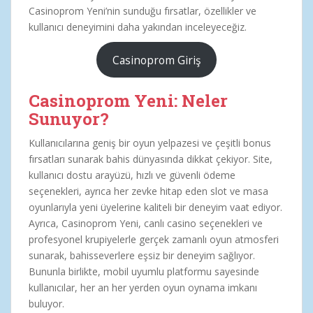
Casinoprom Yeni’nin sunduğu fırsatlar, özellikler ve
kullanıcı deneyimini daha yakından inceleyeceğiz.
Casinoprom Giriş
Casinoprom Yeni: Neler
Sunuyor?
Kullanıcılarına geniş bir oyun yelpazesi ve çeşitli bonus
fırsatları sunarak bahis dünyasında dikkat çekiyor. Site,
kullanıcı dostu arayüzü, hızlı ve güvenli ödeme
seçenekleri, ayrıca her zevke hitap eden slot ve masa
oyunlarıyla yeni üyelerine kaliteli bir deneyim vaat ediyor.
Ayrıca, Casinoprom Yeni, canlı casino seçenekleri ve
profesyonel krupiyelerle gerçek zamanlı oyun atmosferi
sunarak, bahisseverlere eşsiz bir deneyim sağlıyor.
Bununla birlikte, mobil uyumlu platformu sayesinde
kullanıcılar, her an her yerden oyun oynama imkanı
buluyor.