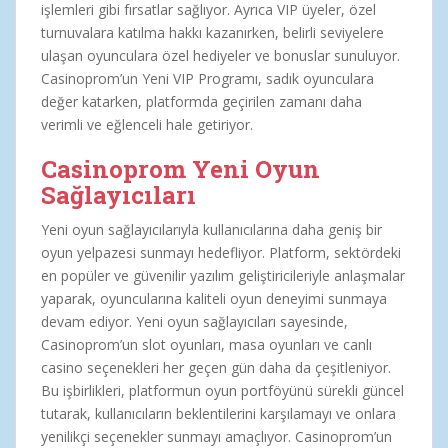
işlemleri gibi fırsatlar sağlıyor. Ayrıca VIP üyeler, özel
turnuvalara katılma hakkı kazanırken, belirli seviyelere
ulaşan oyunculara özel hediyeler ve bonuslar sunuluyor.
Casinoprom’un Yeni VIP Programı, sadık oyunculara
değer katarken, platformda geçirilen zamanı daha
verimli ve eğlenceli hale getiriyor.
Casinoprom Yeni Oyun
Sağlayıcıları
Yeni oyun sağlayıcılarıyla kullanıcılarına daha geniş bir
oyun yelpazesi sunmayı hedefliyor. Platform, sektördeki
en popüler ve güvenilir yazılım geliştiricileriyle anlaşmalar
yaparak, oyuncularına kaliteli oyun deneyimi sunmaya
devam ediyor. Yeni oyun sağlayıcıları sayesinde,
Casinoprom’un slot oyunları, masa oyunları ve canlı
casino seçenekleri her geçen gün daha da çeşitleniyor.
Bu işbirlikleri, platformun oyun portföyünü sürekli güncel
tutarak, kullanıcıların beklentilerini karşılamayı ve onlara
yenilikçi seçenekler sunmayı amaçlıyor. Casinoprom’un