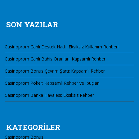
SON YAZILAR
Casinoprom Canlı Destek Hattı: Eksiksiz Kullanım Rehberi
Casinoprom Canlı Bahis Oranları: Kapsamlı Rehber
Casinoprom Bonus Çevrim Şartı: Kapsamlı Rehber
Casinoprom Poker: Kapsamlı Rehber ve İpuçları
Casinoprom Banka Havalesi: Eksiksiz Rehber
KATEGORİLER
Casinoprom Bonus