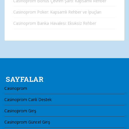
Casinoprom Bonus Çevrim Şartı: Kapsamlı Rehber
Casinoprom Poker: Kapsamlı Rehber ve İpuçları
Casinoprom Banka Havalesi: Eksiksiz Rehber
SAYFALAR
Casinoprom
Casinoprom Canlı Destek
Casinoprom Giriş
Casinoprom Güncel Giriş