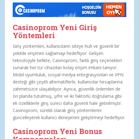
Casinoprom Yeni Giriş
Yöntemleri
Giriş yöntemleri, kullanıcıların siteye hızlı ve güvenli bir
şekilde erişimini sağlamayı hedefliyor. Gelişen
teknolojiyle birlikte, Casinoprom, farklı giriş seçenekleri
sunarak her tür cihazdan kolay erişim imkanı tanıyor.
Mobil uyumluluk, sosyal medya entegrasyonları ve VPN
desteği gibi çeşitli alternatiflerle, kullanıcılar hesaplarına
zahmetsizce ulaşabiliyor. Ayrıca, güvenlik önlemleri de
ön planda tutulmuş, şifre ve iki faktörlü doğrulama gibi
ek özelliklerle giriş süreci daha güvenli hale getirilmiştir.
Casinoprom, sürekli olarak giriş yöntemlerini
güncelleyerek kullanıcı deneyimini geliştirmeyi hedefliyor.
Casinoprom Yeni Bonus