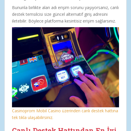
Bununla birlikte alan adı erişim sorunu yaşıyorsanız, canlı
destek temsilcisi size güncel alternatif giriş adresini
iletebilir. Böylece platforma kesintisiz erişim sağlarsınız.
Casinoprom Mobil Casino üzerinden canlı destek hattına
tek tıkla ulaşabilirsiniz.
Canlı Destek Hattından En İyi