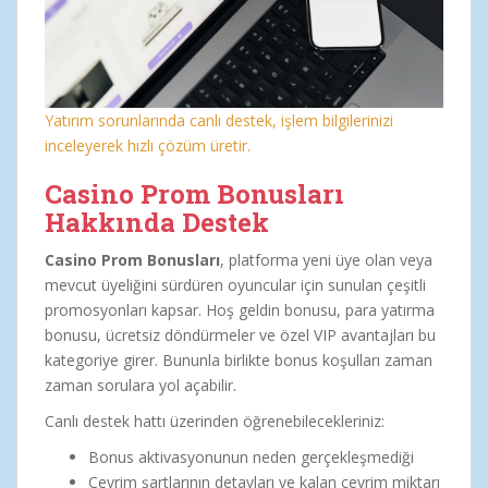
Yatırım sorunlarında canlı destek, işlem bilgilerinizi
inceleyerek hızlı çözüm üretir.
Casino Prom Bonusları
Hakkında Destek
Casino Prom Bonusları
, platforma yeni üye olan veya
mevcut üyeliğini sürdüren oyuncular için sunulan çeşitli
promosyonları kapsar. Hoş geldin bonusu, para yatırma
bonusu, ücretsiz döndürmeler ve özel VIP avantajları bu
kategoriye girer. Bununla birlikte bonus koşulları zaman
zaman sorulara yol açabilir.
Canlı destek hattı üzerinden öğrenebilecekleriniz:
Bonus aktivasyonunun neden gerçekleşmediği
Çevrim şartlarının detayları ve kalan çevrim miktarı