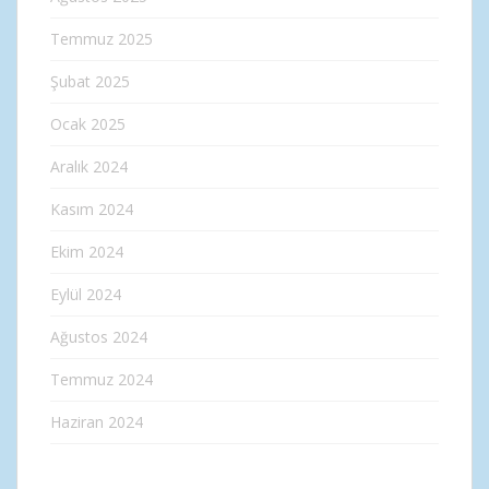
Temmuz 2025
Şubat 2025
Ocak 2025
Aralık 2024
Kasım 2024
Ekim 2024
Eylül 2024
Ağustos 2024
Temmuz 2024
Haziran 2024