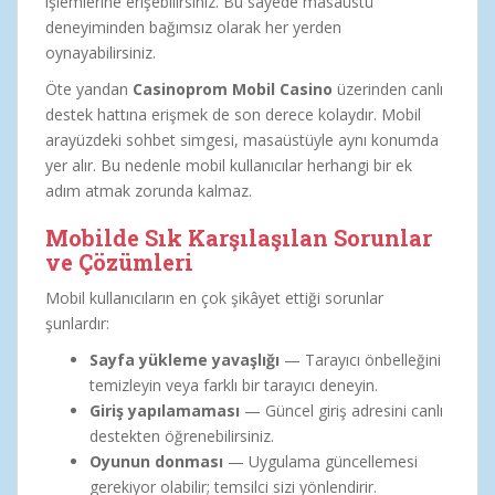
işlemlerine erişebilirsiniz. Bu sayede masaüstü
deneyiminden bağımsız olarak her yerden
oynayabilirsiniz.
Öte yandan
Casinoprom Mobil Casino
üzerinden canlı
destek hattına erişmek de son derece kolaydır. Mobil
arayüzdeki sohbet simgesi, masaüstüyle aynı konumda
yer alır. Bu nedenle mobil kullanıcılar herhangi bir ek
adım atmak zorunda kalmaz.
Mobilde Sık Karşılaşılan Sorunlar
ve Çözümleri
Mobil kullanıcıların en çok şikâyet ettiği sorunlar
şunlardır:
Sayfa yükleme yavaşlığı
— Tarayıcı önbelleğini
temizleyin veya farklı bir tarayıcı deneyin.
Giriş yapılamaması
— Güncel giriş adresini canlı
destekten öğrenebilirsiniz.
Oyunun donması
— Uygulama güncellemesi
gerekiyor olabilir; temsilci sizi yönlendirir.