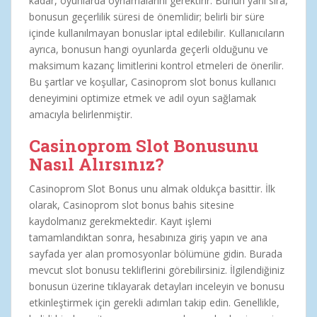
kadar, oyunlarda oynamalarını gerektirir. Bunun yanı sıra,
bonusun geçerlilik süresi de önemlidir; belirli bir süre
içinde kullanılmayan bonuslar iptal edilebilir. Kullanıcıların
ayrıca, bonusun hangi oyunlarda geçerli olduğunu ve
maksimum kazanç limitlerini kontrol etmeleri de önerilir.
Bu şartlar ve koşullar, Casinoprom slot bonus kullanıcı
deneyimini optimize etmek ve adil oyun sağlamak
amacıyla belirlenmiştir.
Casinoprom Slot Bonusunu
Nasıl Alırsınız?
Casinoprom Slot Bonus unu almak oldukça basittir. İlk
olarak, Casinoprom slot bonus bahis sitesine
kaydolmanız gerekmektedir. Kayıt işlemi
tamamlandıktan sonra, hesabınıza giriş yapın ve ana
sayfada yer alan promosyonlar bölümüne gidin. Burada
mevcut slot bonusu tekliflerini görebilirsiniz. İlgilendiğiniz
bonusun üzerine tıklayarak detayları inceleyin ve bonusu
etkinleştirmek için gerekli adımları takip edin. Genellikle,