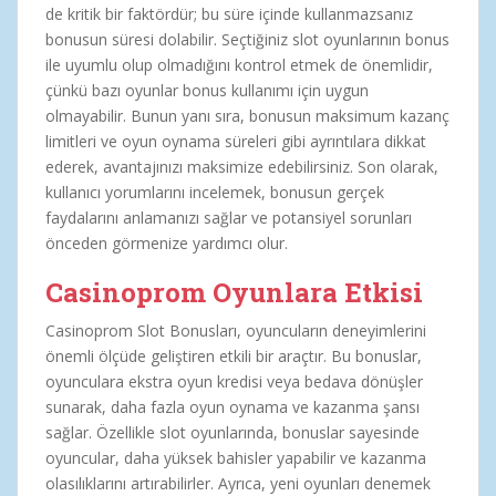
de kritik bir faktördür; bu süre içinde kullanmazsanız
bonusun süresi dolabilir. Seçtiğiniz slot oyunlarının bonus
ile uyumlu olup olmadığını kontrol etmek de önemlidir,
çünkü bazı oyunlar bonus kullanımı için uygun
olmayabilir. Bunun yanı sıra, bonusun maksimum kazanç
limitleri ve oyun oynama süreleri gibi ayrıntılara dikkat
ederek, avantajınızı maksimize edebilirsiniz. Son olarak,
kullanıcı yorumlarını incelemek, bonusun gerçek
faydalarını anlamanızı sağlar ve potansiyel sorunları
önceden görmenize yardımcı olur.
Casinoprom Oyunlara Etkisi
Casinoprom Slot Bonusları, oyuncuların deneyimlerini
önemli ölçüde geliştiren etkili bir araçtır. Bu bonuslar,
oyunculara ekstra oyun kredisi veya bedava dönüşler
sunarak, daha fazla oyun oynama ve kazanma şansı
sağlar. Özellikle slot oyunlarında, bonuslar sayesinde
oyuncular, daha yüksek bahisler yapabilir ve kazanma
olasılıklarını artırabilirler. Ayrıca, yeni oyunları denemek