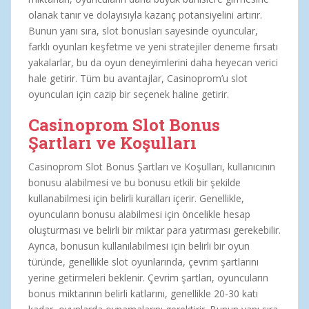
olanak tanır ve dolayısıyla kazanç potansiyelini artırır.
Bunun yanı sıra, slot bonusları sayesinde oyuncular,
farklı oyunları keşfetme ve yeni stratejiler deneme fırsatı
yakalarlar, bu da oyun deneyimlerini daha heyecan verici
hale getirir. Tüm bu avantajlar, Casinoprom’u slot
oyuncuları için cazip bir seçenek haline getirir.
Casinoprom Slot Bonus
Şartları ve Koşulları
Casinoprom Slot Bonus Şartları ve Koşulları, kullanıcının
bonusu alabilmesi ve bu bonusu etkili bir şekilde
kullanabilmesi için belirli kuralları içerir. Genellikle,
oyuncuların bonusu alabilmesi için öncelikle hesap
oluşturması ve belirli bir miktar para yatırması gerekebilir.
Ayrıca, bonusun kullanılabilmesi için belirli bir oyun
türünde, genellikle slot oyunlarında, çevrim şartlarını
yerine getirmeleri beklenir. Çevrim şartları, oyuncuların
bonus miktarının belirli katlarını, genellikle 20-30 katı