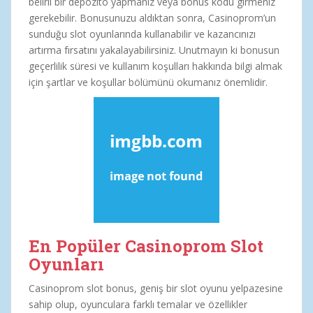
belirli bir depozito yapmanız veya bonus kodu girmeniz
gerekebilir. Bonusunuzu aldıktan sonra, Casinoprom’un
sunduğu slot oyunlarında kullanabilir ve kazancınızı
artırma fırsatını yakalayabilirsiniz. Unutmayın ki bonusun
geçerlilik süresi ve kullanım koşulları hakkında bilgi almak
için şartlar ve koşullar bölümünü okumanız önemlidir.
En Popüler Casinoprom Slot
Oyunları
Casinoprom slot bonus, geniş bir slot oyunu yelpazesine
sahip olup, oyunculara farklı temalar ve özellikler