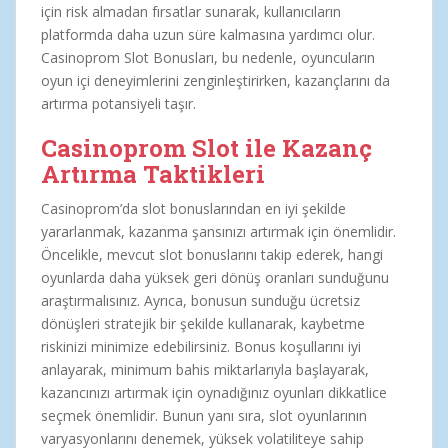
için risk almadan fırsatlar sunarak, kullanıcıların
platformda daha uzun süre kalmasına yardımcı olur.
Casinoprom Slot Bonusları, bu nedenle, oyuncuların
oyun içi deneyimlerini zenginleştirirken, kazançlarını da
artırma potansiyeli taşır.
Casinoprom Slot ile Kazanç
Artırma Taktikleri
Casinoprom’da slot bonuslarından en iyi şekilde
yararlanmak, kazanma şansınızı artırmak için önemlidir.
Öncelikle, mevcut slot bonuslarını takip ederek, hangi
oyunlarda daha yüksek geri dönüş oranları sunduğunu
araştırmalısınız. Ayrıca, bonusun sunduğu ücretsiz
dönüşleri stratejik bir şekilde kullanarak, kaybetme
riskinizi minimize edebilirsiniz. Bonus koşullarını iyi
anlayarak, minimum bahis miktarlarıyla başlayarak,
kazancınızı artırmak için oynadığınız oyunları dikkatlice
seçmek önemlidir. Bunun yanı sıra, slot oyunlarının
varyasyonlarını denemek, yüksek volatiliteye sahip