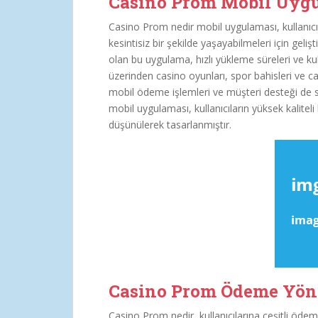
Casino Prom Mobil Uyg
Casino Prom nedir mobil uygulaması, kullanıcı
kesintisiz bir şekilde yaşayabilmeleri için gel
olan bu uygulama, hızlı yükleme süreleri ve ku
üzerinden casino oyunları, spor bahisleri ve can
mobil ödeme işlemleri ve müşteri desteği de s
mobil uygulaması, kullanıcıların yüksek kalitel
düşünülerek tasarlanmıştır.
Casino Prom Ödeme Yön
Casino Prom nedir, kullanıcılarına çeşitli öd