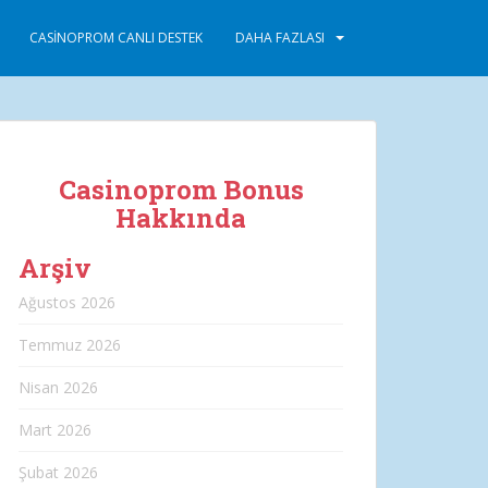
CASINOPROM CANLI DESTEK
DAHA FAZLASI
Casinoprom Bonus
Hakkında
Arşiv
Ağustos 2026
Temmuz 2026
Nisan 2026
Mart 2026
Şubat 2026