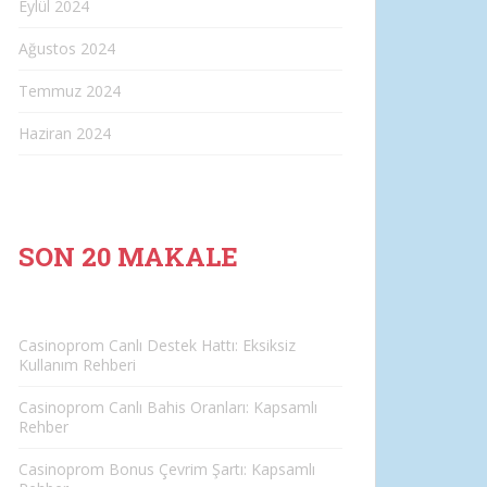
Eylül 2024
Ağustos 2024
Temmuz 2024
Haziran 2024
SON 20 MAKALE
Casinoprom Canlı Destek Hattı: Eksiksiz
Kullanım Rehberi
Casinoprom Canlı Bahis Oranları: Kapsamlı
Rehber
Casinoprom Bonus Çevrim Şartı: Kapsamlı