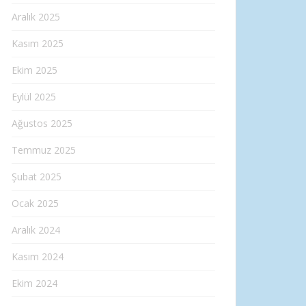
Aralık 2025
Kasım 2025
Ekim 2025
Eylül 2025
Ağustos 2025
Temmuz 2025
Şubat 2025
Ocak 2025
Aralık 2024
Kasım 2024
Ekim 2024