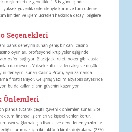
çekim işlemleri de genellikle 1-3 iş günü içinde
lerini yüksek güvenlik önlemleriyle korur ve tüm ödeme
kim limitleri ve işlem ücretleri hakkında detaylı bilgilere
o Seçenekleri
nlı bahis deneyimi sunan geniş bir canlı casino
casino oyunları, profesyonel krupiyeler eşliğinde
osferi sağlıyor. Blackjack, rulet, poker gibi klasik
nları da mevcut. Yüksek kaliteli video akışı ve düşük
ir oyun deneyimi sunan Casino Prom, aynı zamanda
ma fırsatı tanıyor. Gelişmiş yazılım altyapısı sayesinde
yor, bu da kullanıcıların güvenini kazanıyor.
k Önlemleri
ön planda tutarak çeşitli güvenlik önlemleri sunar. Site,
k tüm finansal işlemleri ve kişisel verileri korur.
nanmasını sağlamak için lisanslı ve denetlenen yazılımlar
venliğini artırmak için iki faktörlü kimlik doğrulama (2FA)