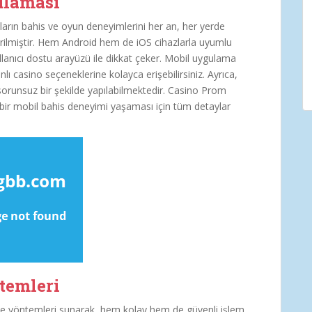
ulaması
ların bahis ve oyun deneyimlerini her an, her yerde
iştirilmiştir. Hem Android hem de iOS cihazlarla uyumlu
llanıcı dostu arayüzü ile dikkat çeker. Mobil uygulama
lı casino seçeneklerine kolayca erişebilirsiniz. Ayrıca,
orunsuz bir şekilde yapılabilmektedir. Casino Prom
i bir mobil bahis deneyimi yaşaması için tüm detaylar
temleri
eme yöntemleri sunarak, hem kolay hem de güvenli işlem