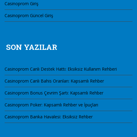
Casinoprom Giriş
Casinoprom Güncel Giriş
SON YAZILAR
Casinoprom Canlı Destek Hattı: Eksiksiz Kullanım Rehberi
Casinoprom Canlı Bahis Oranları: Kapsamlı Rehber
Casinoprom Bonus Çevrim Şartı: Kapsamlı Rehber
Casinoprom Poker: Kapsamlı Rehber ve İpuçları
Casinoprom Banka Havalesi: Eksiksiz Rehber