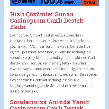
Hızlı Çözümler Sunan
Casinoprom Canlı Destek
Ekibi
Casinoprom ‘un canlı destek ekibi, kullanıcıların
karşılaştığı her türlü sorunu hızlı ve etkili bir şekilde
çözmek için 7/24 hazır bulunmaktadır. Deneyimli ve
eğitimli personeli sayesinde, kullanıcılar herhangi bir
sorunla karşılaştıklarında anında yardım alabilirler. Canlı
destek ekibi, soruları yanıtlamak, teknik sorunları
çözmek veya promosyonlar hakkında bilgi vermek gibi
konularda geniş bir yelpazede hizmet sunar. Bu sayede,
Casinoprom kullanıcıları herhangi bir aksilikle
karşılaştıklarında güvenle destek alabilir ve sorunlarını
hızlıca çözebilirler.
Sorularınıza Anında Yanıt:
Casinoprom Canlı Destek