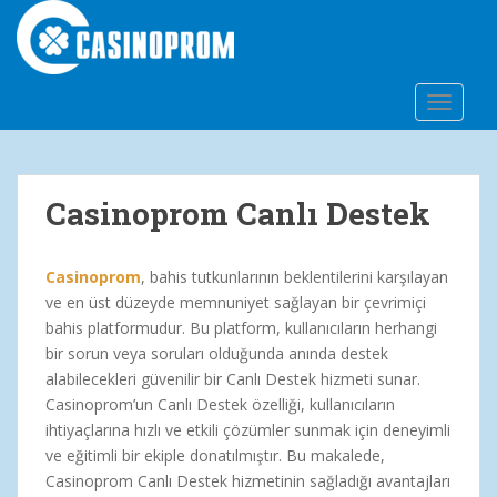
S
k
i
p
TOGGL
t
o
m
a
Casinoprom Canlı Destek
i
n
c
Casinoprom
, bahis tutkunlarının beklentilerini karşılayan
o
ve en üst düzeyde memnuniyet sağlayan bir çevrimiçi
n
bahis platformudur. Bu platform, kullanıcıların herhangi
t
bir sorun veya soruları olduğunda anında destek
e
alabilecekleri güvenilir bir Canlı Destek hizmeti sunar.
n
Casinoprom’un Canlı Destek özelliği, kullanıcıların
t
ihtiyaçlarına hızlı ve etkili çözümler sunmak için deneyimli
ve eğitimli bir ekiple donatılmıştır. Bu makalede,
Casinoprom Canlı Destek hizmetinin sağladığı avantajları