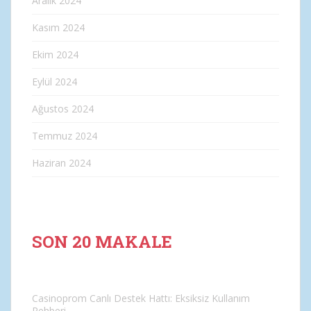
Aralık 2024
Kasım 2024
Ekim 2024
Eylül 2024
Ağustos 2024
Temmuz 2024
Haziran 2024
SON 20 MAKALE
Casinoprom Canlı Destek Hattı: Eksiksiz Kullanım
Rehberi