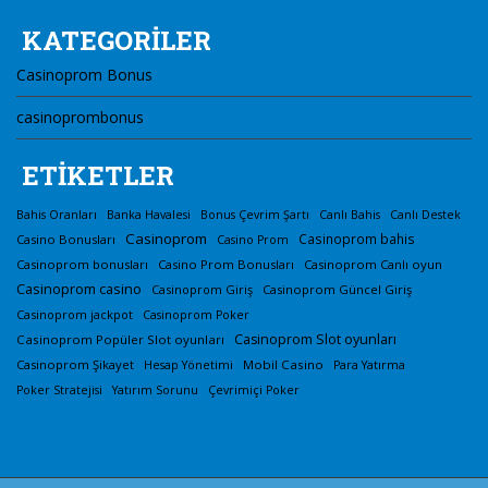
KATEGORİLER
Casinoprom Bonus
casinoprombonus
ETİKETLER
Bahis Oranları
Banka Havalesi
Bonus Çevrim Şartı
Canlı Bahis
Canlı Destek
Casinoprom
Casinoprom bahis
Casino Bonusları
Casino Prom
Casinoprom bonusları
Casino Prom Bonusları
Casinoprom Canlı oyun
Casinoprom casino
Casinoprom Giriş
Casinoprom Güncel Giriş
Casinoprom jackpot
Casinoprom Poker
Casinoprom Slot oyunları
Casinoprom Popüler Slot oyunları
Casinoprom Şikayet
Mobil Casino
Hesap Yönetimi
Para Yatırma
Poker Stratejisi
Yatırım Sorunu
Çevrimiçi Poker