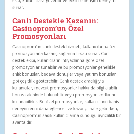
ekip, kullanıcılara güvenilir ve etkili bir iletişim deneyimi
sunar.
Canlı Destekle Kazanın:
Casinoprom’un Özel
Promosyonları
Casinoprom’un canlı destek hizmeti, kullanıcılarına özel
promosyonlarla kazanç sağlama fırsatı sunar. Canlı
destek ekibi, kullanıcıların ihtiyaçlarına göre özel
promosyonlar sunabilir ve bu promosyonlar genellikle
anlık bonuslar, bedava dönüşler veya yatırım bonusları
gibi çeşitlilik gösterebilir. Canlı destek aracılığıyla
kullanıcılar, mevcut promosyonlar hakkında bilgi alabilir,
bonus talebinde bulunabilir veya promosyon kodlarını
kullanabilirler. Bu özel promosyonlar, kullanıcıların bahis
deneyimlerini daha eğlenceli ve kazançlı hale getirirken,
Casinoprom’un sadık kullanıcılarına sunduğu ayrıcalıklı bir
avantajdır.