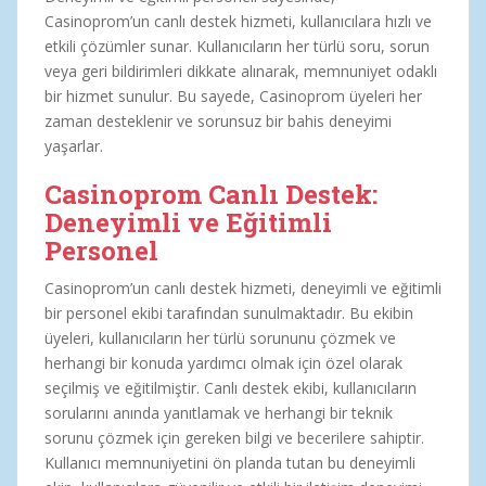
Casinoprom’un canlı destek hizmeti, kullanıcılara hızlı ve
etkili çözümler sunar. Kullanıcıların her türlü soru, sorun
veya geri bildirimleri dikkate alınarak, memnuniyet odaklı
bir hizmet sunulur. Bu sayede, Casinoprom üyeleri her
zaman desteklenir ve sorunsuz bir bahis deneyimi
yaşarlar.
Casinoprom Canlı Destek:
Deneyimli ve Eğitimli
Personel
Casinoprom’un canlı destek hizmeti, deneyimli ve eğitimli
bir personel ekibi tarafından sunulmaktadır. Bu ekibin
üyeleri, kullanıcıların her türlü sorununu çözmek ve
herhangi bir konuda yardımcı olmak için özel olarak
seçilmiş ve eğitilmiştir. Canlı destek ekibi, kullanıcıların
sorularını anında yanıtlamak ve herhangi bir teknik
sorunu çözmek için gereken bilgi ve becerilere sahiptir.
Kullanıcı memnuniyetini ön planda tutan bu deneyimli