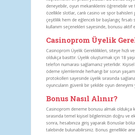
deneyebilir, oyun mekaniklerini öğrenebilir ve
özellikle slotlar, canlı casino ve spor bahisler
çeşitlilik hem de eğlenceli bir başlangıç fırsa
kullanım seçenekleri sayesinde, bonusu aktif e
Casinoprom Üyelik Gerek
Casinoprom Üyelik Gereklilikleri, siteye hızlı v
oldukça basittir. Üyelik oluşturmak için 18 yaş
telefon numarası sağlamanız yeterlidir. Kişisel 
ödeme işlemlerinde herhangi bir sorun yaşama
protokolleri sayesinde üyelik sırasında sağlanan
oyuncuların güvenli bir şekilde oyun deneyimi
Bonus Nasıl Alınır?
Casinoprom deneme bonusu almak oldukça kolay
sırasında temel kişisel bilgilerinizin doğru ve 
sonra, hesabınıza giriş yaparak Bonuslar bö
talebinde bulunabilirsiniz. Bonus genellikle an