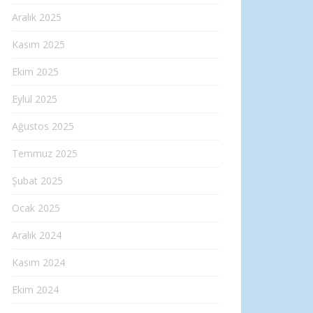
Aralık 2025
Kasım 2025
Ekim 2025
Eylül 2025
Ağustos 2025
Temmuz 2025
Şubat 2025
Ocak 2025
Aralık 2024
Kasım 2024
Ekim 2024