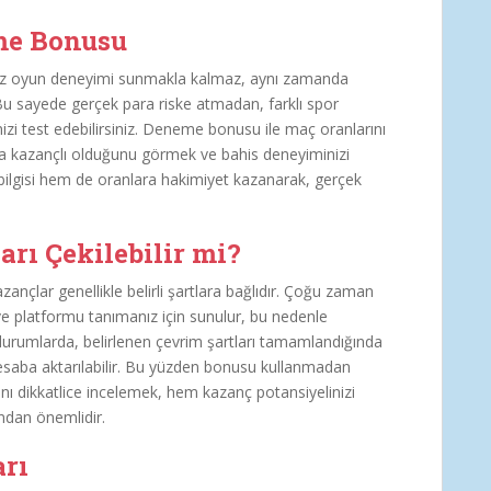
eme Bonusu
z oyun deneyimi sunmakla kalmaz, aynı zamanda
Bu sayede gerçek para riske atmadan, farklı spor
rinizi test edebilirsiniz. Deneme bonusu ile maç oranlarını
ha kazançlı olduğunu görmek ve bahis deneyiminizi
ilgisi hem de oranlara hakimiyet kazanarak, gerçek
rı Çekilebilir mi?
nçlar genellikle belirli şartlara bağlıdır. Çoğu zaman
platformu tanımanız için sunulur, bu nedenle
durumlarda, belirlenen çevrim şartları tamamlandığında
esaba aktarılabilir. Bu yüzden bonusu kullanmadan
 dikkatlice incelemek, hem kazanç potansiyelinizi
ndan önemlidir.
rı