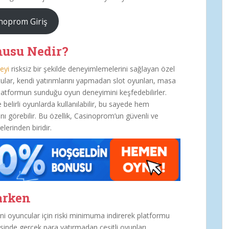
noprom Giriş
usu Nedir?
teyi
risksiz bir şekilde deneyimlemelerini sağlayan özel
ar, kendi yatırımlarını yapmadan slot oyunları, masa
 platformun sunduğu oyun deneyimini keşfedebilirler.
 belirli oyunlarda kullanılabilir, bu sayede hem
rını görebilir. Bu özellik, Casinoprom’un güvenli ve
lerinden biridir.
arken
 oyuncular için riski minimuma indirerek platformu
inde gerçek para yatırmadan çeşitli oyunları