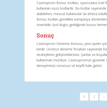
Casinoprom Bonus Kodları, oyunculara özel fır
kullanılan eşsiz kodlardır. Bu kodlar sayesin
alabilirken, mevcut kullanıcılar da ekstra ödül
Bonus Kodları genellikle kampanya dönemlerind
önemlidir; kod doğru girildiğinde bonus hemen 
Sonuç
Casinoprom Deneme Bonusu, yeni üyeler için si
biridir. Ücretsiz deneme fırsatları sayesinde 
stratejilerini geliştirebilirsiniz. Şartlar ve koşu
kullanmak mümkün. Casinoprom’un güvenilir a
deneyiminizi sorunsuz ve keyifli hale getirir.
YAZI
1
2
…
SAYFALAMASI