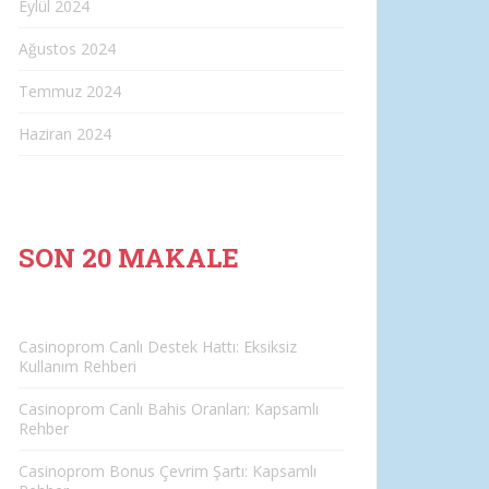
Eylül 2024
Ağustos 2024
Temmuz 2024
Haziran 2024
SON 20 MAKALE
Casinoprom Canlı Destek Hattı: Eksiksiz
Kullanım Rehberi
Casinoprom Canlı Bahis Oranları: Kapsamlı
Rehber
Casinoprom Bonus Çevrim Şartı: Kapsamlı