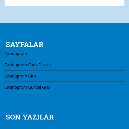
SAYFALAR
Casinoprom
Casinoprom Canlı Destek
Casinoprom Giriş
Casinoprom Güncel Giriş
SON YAZILAR