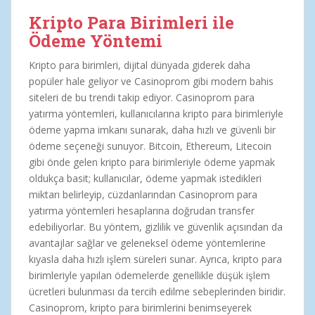
Kripto Para Birimleri ile
Ödeme Yöntemi
Kripto para birimleri, dijital dünyada giderek daha
popüler hale geliyor ve Casinoprom gibi modern bahis
siteleri de bu trendi takip ediyor. Casinoprom para
yatırma yöntemleri, kullanıcılarına kripto para birimleriyle
ödeme yapma imkanı sunarak, daha hızlı ve güvenli bir
ödeme seçeneği sunuyor. Bitcoin, Ethereum, Litecoin
gibi önde gelen kripto para birimleriyle ödeme yapmak
oldukça basit; kullanıcılar, ödeme yapmak istedikleri
miktarı belirleyip, cüzdanlarından Casinoprom para
yatırma yöntemleri hesaplarına doğrudan transfer
edebiliyorlar. Bu yöntem, gizlilik ve güvenlik açısından da
avantajlar sağlar ve geleneksel ödeme yöntemlerine
kıyasla daha hızlı işlem süreleri sunar. Ayrıca, kripto para
birimleriyle yapılan ödemelerde genellikle düşük işlem
ücretleri bulunması da tercih edilme sebeplerinden biridir.
Casinoprom, kripto para birimlerini benimseyerek