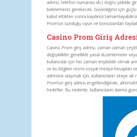
adresi, telefon numarası vb.) doğru şekilde girm
belirlemeniz gerekecek. Güvenliğiniz için güçlü 
kabul ettikten sonra kaydınızı tamamlayabilirs
Prom’un sunduğu oyun ve bonuslardan faydala
Casino Prom Giriş Adresi
Casino Prom giriş adresi, zaman zaman çeşitli
değişiklikler genellikle yasal düzenlemeler vey
kullanıcılar için her zaman erişilebilir olmak am
ve bu bilgileri resmi sosyal medya hesapları ve
adresine ulaşmak için, kullanıcıların siteye ait
Prom’un giriş adresi engellendiğinde, alternat
hedefler. Bu nedenle, kullanıcıların daima günc