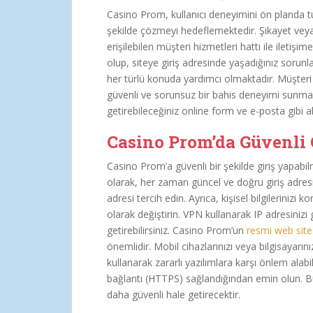
Casino Prom, kullanıcı deneyimini ön planda tutar
şekilde çözmeyi hedeflemektedir. Şikayet veya 
erişilebilen müşteri hizmetleri hattı ile iletişi
olup, siteye giriş adresinde yaşadığınız sorunla
her türlü konuda yardımcı olmaktadır. Müşteri t
güvenli ve sorunsuz bir bahis deneyimi sunmaya
getirebileceğiniz online form ve e-posta gibi al
Casino Prom’da Güvenli G
Casino Prom’a güvenli bir şekilde giriş yapabil
olarak, her zaman güncel ve doğru giriş adresin
adresi tercih edin. Ayrıca, kişisel bilgilerinizi 
olarak değiştirin. VPN kullanarak IP adresinizi 
getirebilirsiniz. Casino Prom’un
resmi web site
önemlidir. Mobil cihazlarınızı veya bilgisayarın
kullanarak zararlı yazılımlara karşı önlem alabil
bağlantı (HTTPS) sağlandığından emin olun. B
daha güvenli hale getirecektir.