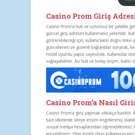
Casino Prom Giriş Adresi
Casino Prom’a hızlı ve sorunsuz bir şekilde gi
güncel giriş adresini kullanmanız yeterlidir. 
gösterebileceği için, kullanıcıların doğru link
güncellenen ve güvenli bağlantılar sunarak, ke
mobil uyumlu yapısı sayesinde, kullanıcılar ist
sağlayabilirler. Bu hızlı ve kolay erişim, bahi
Casino Prom’a Nasıl Giri
Casino Prom’a giriş yapmak oldukça basittir. İl
bazı ülkelerde siteye erişim engellenmiş olabil
sosyal medya hesaplarından öğrenebilirsiniz. A
erişebilirsiniz. Eğer mobil cihaz kullanıyorsa