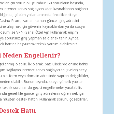
cılar için sorun oluşturabilir. Bu sorunların başında,
eya internet servis sağlayıcınızdan kaynaklanan bağlantı
ıldığında, çözüm yolları arasında öncelikle siteye
r. Casino Prom, zaman zaman güncel giriş adresini
esine ulaşmak için güvenilir kaynaklardan ya da sosyal
r çözüm ise VPN (Sanal Özel Ağ) kullanarak erişim
eye sorunsuz giriş yapmanıza olanak tanır. Ayrıca,
k hattına başvurarak teknik yardım alabilirsiniz.
i Neden Engellenir?
ellenmiş olabilir. İlk olarak, bazı ülkelerde online bahis
şim sağlayan internet servis sağlayıcıları (ISP’ler) siteyi
u platform veya domain adresinde yapılan değişiklikler,
neden olabilir. Bunun dışında, siteye yönelik yapılan
i teknik sorunlar da geçici engellemeler yaratabilir.
rında genellikle güncel giriş adreslerini öğrenmek için
müşteri destek hattını kullanarak sorunu çözebilirler.
Destek Hattı