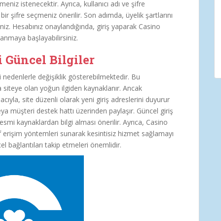
eniz istenecektir. Ayrıca, kullanıcı adı ve şifre
bir şifre seçmeniz önerilir. Son adımda, üyelik şartlarını
iniz. Hesabınız onaylandığında, giriş yaparak Casino
nmaya başlayabilirsiniz.
 Güncel Bilgiler
 nedenlerle değişiklik gösterebilmektedir. Bu
a siteye olan yoğun ilgiden kaynaklanır. Ancak
acıyla, site düzenli olarak yeni giriş adreslerini duyurur
ya müşteri destek hattı üzerinden paylaşır. Güncel giriş
 resmi kaynaklardan bilgi alması önerilir. Ayrıca, Casino
if erişim yöntemleri sunarak kesintisiz hizmet sağlamayı
el bağlantıları takip etmeleri önemlidir.