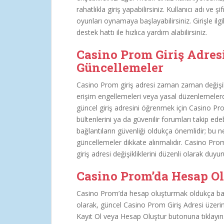
rahatlıkla giriş yapabilirsiniz. Kullanıcı adı ve ş
oyunları oynamaya başlayabilirsiniz. Girişle ilg
destek hattı ile hızlıca yardım alabilirsiniz.
Casino Prom Giriş Adresi
Güncellemeler
Casino Prom giriş adresi zaman zaman değişikli
erişim engellemeleri veya yasal düzenlemelerdir
güncel giriş adresini öğrenmek için Casino P
bültenlerini ya da güvenilir forumları takip edeb
bağlantıların güvenliği oldukça önemlidir; bu 
güncellemeler dikkate alınmalıdır. Casino Prom,
giriş adresi değişikliklerini düzenli olarak duy
Casino Prom’da Hesap O
Casino Prom’da hesap oluşturmak oldukça basi
olarak, güncel Casino Prom Giriş Adresi üzeri
Kayıt Ol veya Hesap Oluştur butonuna tıklayın. A