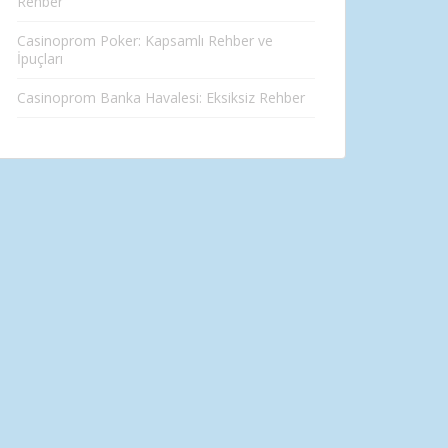
Rehber
Casinoprom Poker: Kapsamlı Rehber ve
İpuçları
Casinoprom Banka Havalesi: Eksiksiz Rehber