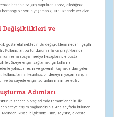
ifrenizle hesabınıza giriş yaptıktan sonra, dilediğiniz
ili herhangi bir sorun yaşarsanız, site üzerinde yer alan
 Değişiklikleri ve
k gösterebilmektedir. Bu değişikliklerin nedeni, çeşitli
. Kullanıcılar, bu tür durumlarla karşılaştıklarında
rom’un resmi sosyal medya hesaplarını, e-posta
ilirler. Siteye erişim sağlamak için kullanılan
nedenle yalnızca resmi ve güvenilir kaynaklardan gelen
 kullanıcılarının kesintisiz bir deneyim yaşaması için
urur ve bu sayede erişim sorunları minimize edilir.
luşturma Adımları
ttir ve sadece birkaç adımda tamamlanabilir. İlk
nden siteye erişim sağlamalısınız. Ana sayfada bulunan
rdından, kişisel bilgilerinizi (isim, soyisim, e-posta