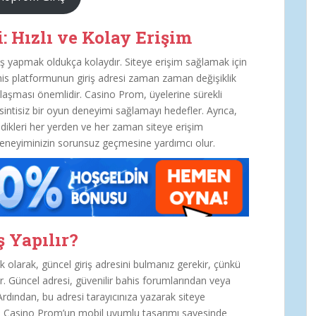
: Hızlı ve Kolay Erişim
riş yapmak oldukça kolaydır. Siteye erişim sağlamak için
Bahis platformunun giriş adresi zaman zaman değişiklik
e ulaşması önemlidir. Casino Prom, üyelerine sürekli
sintisiz bir oyun deneyimi sağlamayı hedefler. Ayrıca,
edikleri her yerden ve her zaman siteye erişim
s deneyiminizin sorunsuz geçmesine yardımcı olur.
ş Yapılır?
k olarak, güncel giriş adresini bulmanız gerekir, çünkü
ir. Güncel adresi, güvenilir bahis forumlarından veya
rdından, bu adresi tarayıcınıza yazarak siteye
nız, Casino Prom’un mobil uyumlu tasarımı sayesinde