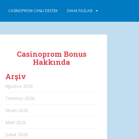
CASINOPROM CANLI DESTEK
DAHA FAZLASI
Casinoprom Bonus
Hakkında
Arşiv
Ağustos 2026
Temmuz 2026
Nisan 2026
Mart 2026
Şubat 2026